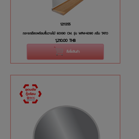
1211355
กระจกเรียบพร้อมชั้นวางไม้ 60X90 CM. รุ่น WFM-6090 ครีม TATO
1,210.00
THB
สั่งซื้อสินค้า