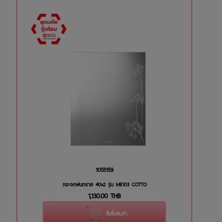
1055159
กระจกพ่นทราย 40x2 รุ่น ME103 COTTO
1,130.00
THB
สั่งซื้อสินค้า