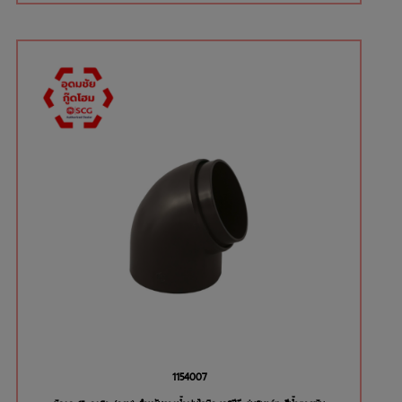
1154007