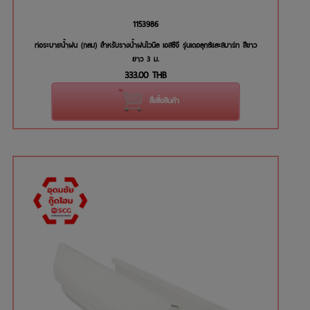
1153986
ท่อระบายน้ำฝน (กลม) สำหรับรางน้ำฝนไวนิล เอสซีจี รุ่นเดอลุกซ์และสมาร์ท สีขาว
ยาว 3 ม.
333.00
THB
สั่งซื้อสินค้า