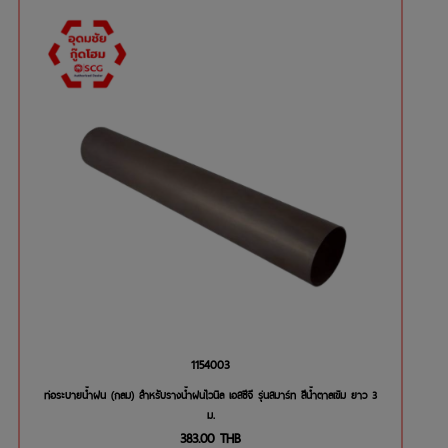
1154003
ท่อระบายน้ำฝน (กลม) สำหรับรางน้ำฝนไวนิล เอสซีจี รุ่นสมาร์ท สีน้ำตาลเข้ม ยาว 3
ม.
383.00
THB