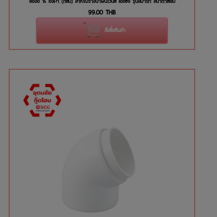
ข้องอ 15 องศา (กลม) สำหรับรางน้ำฝนไวนิล เอสซีจี รุ่นสมาร์ท สีน้ำตาลเข้ม
99.00
THB
สั่งซื้อสินค้า