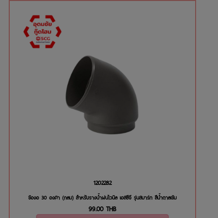
1202282
ข้องอ 30 องศา (กลม) สำหรับรางน้ำฝนไวนิล เอสซีจี รุ่นสมาร์ท สีน้ำตาลเข้ม
99.00
THB