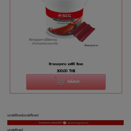
สีทาแดงกุหลาบ เอสซีจี ซีแพค
300.00
THB
สั่งซื้อสินค้า
undefined
undefined
undefined