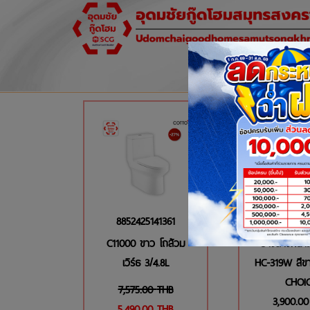
8852425141361
P0050
C11000 ขาว โถส้วม
อ่างล้างหน้า
เวิร์ธ 3/4.8L
HC-319W สี
CHOI
7,575.00
THB
3,900.00
5,490.00
THB