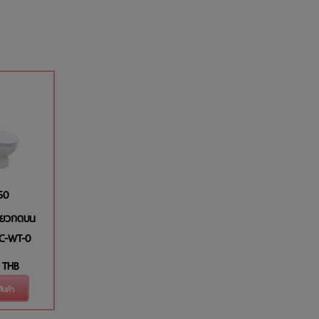
50
เดียวกดบน
SC-WT-0
THB
อสินค้า