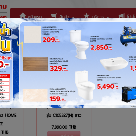
หน้าแรก
สินค้า
บริการ
โปรโมช
ติดต่อเรา
543
1213284
แขวน รุ่น
สุขภัณฑ์ชิ้นเดียว 4.5L
ขาว HOME
รุ่น C105327(N) ขาว
CE
7,990.00
THB
THB