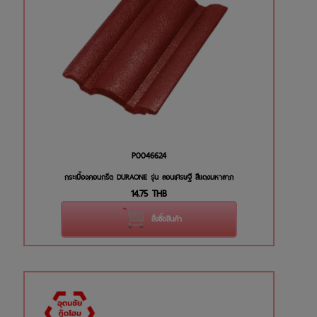
P0046624
กระเบื้องคอนกรีต DURAONE รุ่น ลอนเศรษฐี สีแดงมหาลาภ
14.75
THB
สั่งซื้อสินค้า