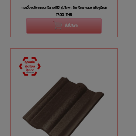
กระเบื้องหลังคาคอนกรีต เอสซีจี รุ่นซีแพค สีเทาปีกนางนวล (เซ็นจูเรียน)
17.00
THB
สั่งซื้อสินค้า