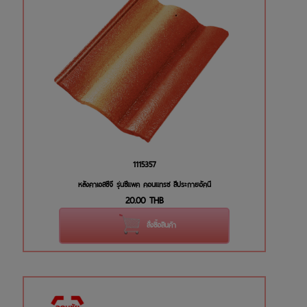
1115357
หลังคาเอสซีจี รุ่นซีแพค คอนแทรซ สีประกายอัคนี
20.00
THB
สั่งซื้อสินค้า