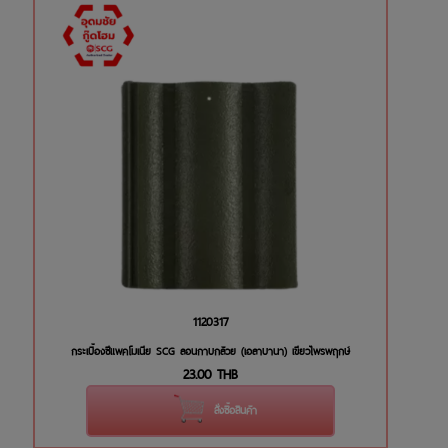
1120317
กระเบื้องซีแพคโมเนีย SCG ลอนกาบกล้วย (เอลาบานา) เขียวไพรพฤกษ์
23.00
THB
สั่งซื้อสินค้า