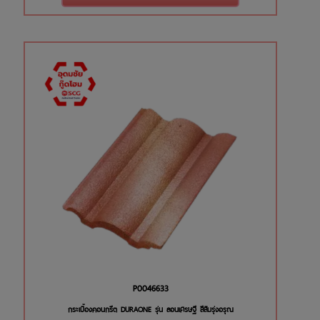
P0046633
กระเบื้องคอนกรีต DURAONE รุ่น ลอนเศรษฐี สีส้มรุ่งอรุณ