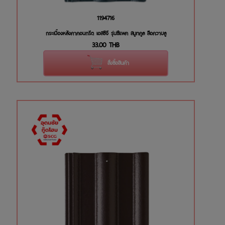
1194716
กระเบื้องหลังคาคอนกรีต เอสซีจี รุ่นซีแพค สมูทคูล สีอควาบลู
33.00
THB
สั่งซื้อสินค้า