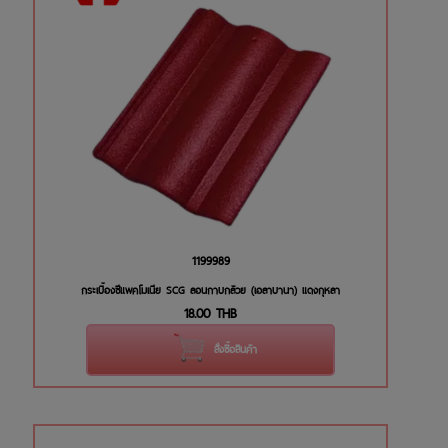
1199989
กระเบื้องซีแพคโมเนีย SCG ลอนกาบกล้วย (เอลาบานา) แดงกุหลา
18.00
THB
สั่งซื้อสินค้า