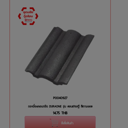
P0040927
กระเบื้องคอนกรีต DURAONE รุ่น ลอนเศรษฐี สีเทามงคล
14.75
THB
สั่งซื้อสินค้า