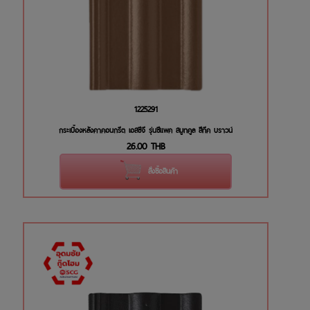
1225291
กระเบื้องหลังคาคอนกรีต เอสซีจี รุ่นซีแพค สมูทคูล สีทีค บราวน์
26.00
THB
สั่งซื้อสินค้า