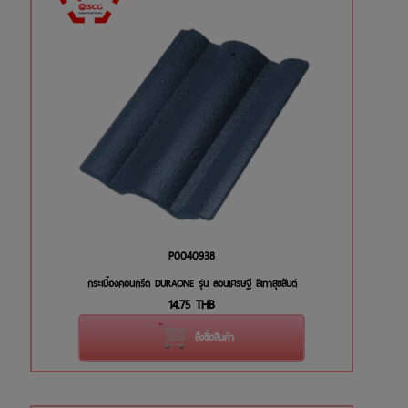
P0040938
กระเบื้องคอนกรีต DURAONE รุ่น ลอนเศรษฐี สีเทาสุขสันต์
14.75
THB
สั่งซื้อสินค้า