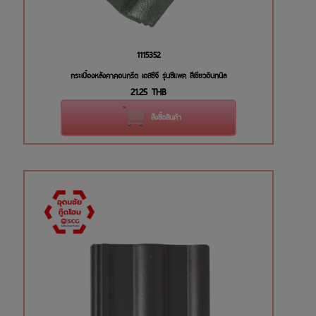
1115352
กระเบื้องหลังคาคอนกรีต เอสซีจี รุ่นซีแพค สีเขียวอินทนิล
21.25
THB
สั่งซื้อสินค้า