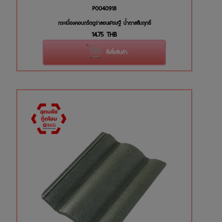
P0040918
กระเบื้องคอนกรีตดูร่าลอนเศรษฐี น้ำตาลสัมฤทธิ์
14.75
THB
สั่งซื้อสินค้า