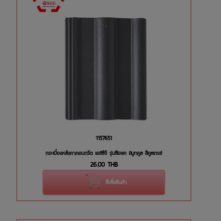
1157651
กระเบื้องหลังคาคอนกรีต เอสซีจี รุ่นซีแพค สมูทคูล สีคูลเกรย์
26.00
THB
สั่งซื้อสินค้า