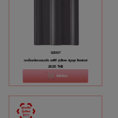
1225307
กระเบื้องหลังคาคอนกรีต เอสซีจี รุ่นซีแพค สมูทคูล สีแอชเกรย์
26.00
THB
สั่งซื้อสินค้า