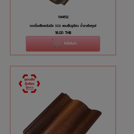
1144512
กระเบื้องซีแพคโมเนีย SCG ลอนเซ็นจูเรียน น้ำตาลไพฑูรย์
16.00
THB
สั่งซื้อสินค้า