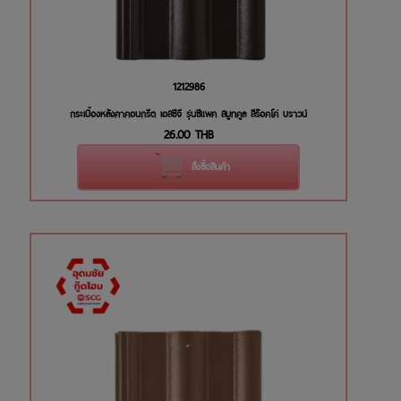
1212986
กระเบื้องหลังคาคอนกรีต เอสซีจี รุ่นซีแพค สมูทคูล สีร๊อคโค่ บราวน์
26.00
THB
สั่งซื้อสินค้า