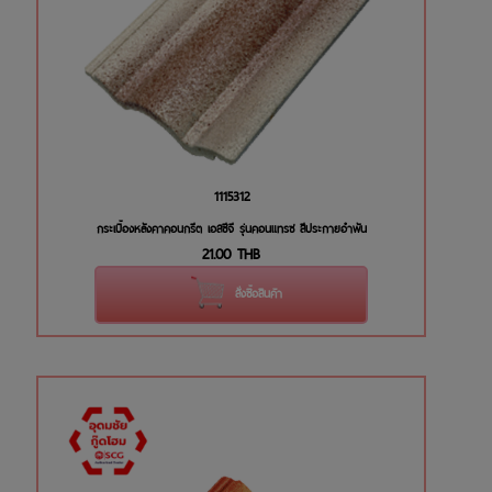
1115312
กระเบื้องหลังคาคอนกรีต เอสซีจี รุ่นคอนแทรซ สีประกายอำพัน
21.00
THB
สั่งซื้อสินค้า