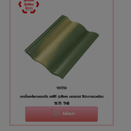
1131733
กระเบื้องหลังคาคอนกรีต เอสซีจี รุ่นซีแพค คอนแทรซ สีประกายดวงเดือน
19.75
THB
สั่งซื้อสินค้า