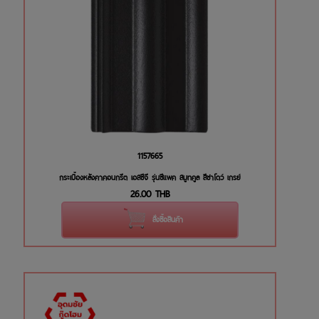
1157665
กระเบื้องหลังคาคอนกรีต เอสซีจี รุ่นซีแพค สมูทคูล สีชาโดว์ เกรย์
26.00
THB
สั่งซื้อสินค้า