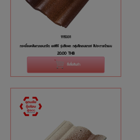
1115331
กระเบื้องหลังคาคอนกรีต เอสซีจี รุ่นซีแพค กลุ่มสีคอนแทรซ สีประกายโกเมน
20.00
THB
สั่งซื้อสินค้า