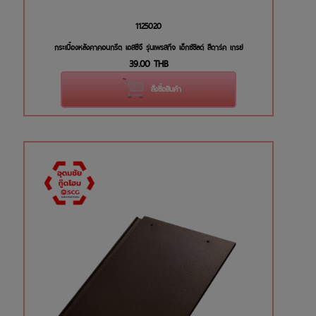
1125020
กระเบื้องหลังคาคอนกรีต เอสซีจี รุ่นเพรสทีจ เอ็กซ์ชิลด์ สีดาร์ค เกรย์
39.00
THB
สั่งซื้อสินค้า