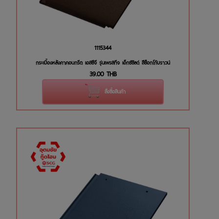
1115344
กระเบื้องหลังคาคอนกรีต เอสซีจี รุ่นเพรสทีจ เอ็กซ์ชิลด์ สีช็อกโก้บราวน์
39.00
THB
สั่งซื้อสินค้า