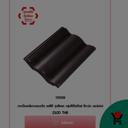
1115359
กระเบื้องหลังคาคอนกรีต เอสซีจี รุ่นซีแพค กลุ่มสีจีโอสไตล์ สีดาร์ค คอปเปอร์
23.00
THB
สั่งซื้อสินค้า