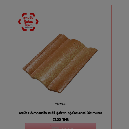
1132036
กระเบื้องหลังคาคอนกรีต เอสซีจี รุ่นซีแพค กลุ่มสีคอนแทรซ สีประกายทอง
27.00
THB