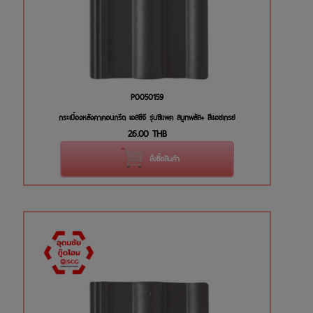
P0050159
กระเบื้องหลังคาคอนกรีต เอสซีจี รุ่นซีแพค สมูทพลัส+ สีแอชเกรย์
26.00
THB
สั่งซื้อสินค้า