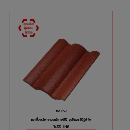
1120359
กระเบื้องหลังคาคอนกรีต เอสซีจี รุ่นซีแพค สีอิฐอำไพ
17.00
THB