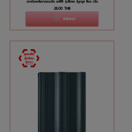
กระเบื้องหลังคาคอนกรีต เอสซีจี รุ่นซีแพค สมูทคูล สีเรด บริค
26.00
THB
สั่งซื้อสินค้า