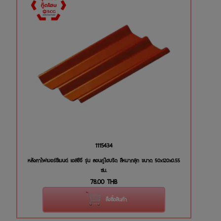
1115434
หลังคาไฟเบอร์ซีเมนต์ เอสซีจี รุ่น ลอนคู่ไฮบริด สีหมากสุก ขนาด 50x120x0.55
ซม.
78.00
THB
สั่งซื้อสินค้า