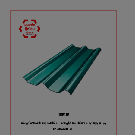
1115435
หลังคาไฟเบอร์ซีเมนต์ เอสซีจี รุ่น ลอนคู่ไฮบริด สีเขียวประกายมุก ขนาด
50x150x0.55 ซม.