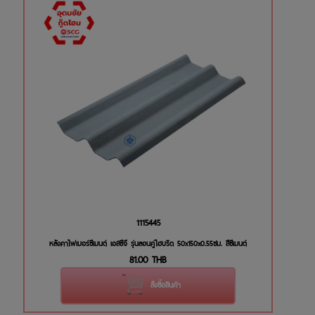
1115445
หลังคาไฟเบอร์ซีเมนต์ เอสซีจี รุ่นลอนคู่ไฮบริด 50x150x0.55ซม. สีซีเมนต์
81.00
THB
สั่งซื้อสินค้า