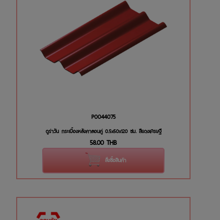
P0044075
ดูร่าวัน กระเบื้องหลังคาลอนคู่ 0.5x50x120 ซม. สีแดงเศรษฐี
58.00
THB
สั่งซื้อสินค้า