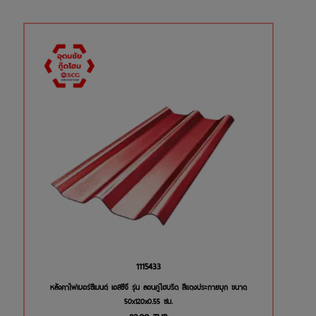
1115433
หลังคาไฟเบอร์ซีเมนต์ เอสซีจี รุ่น ลอนคู่ไฮบริด สีแดงประกายมุก ขนาด
50x120x0.55 ซม.