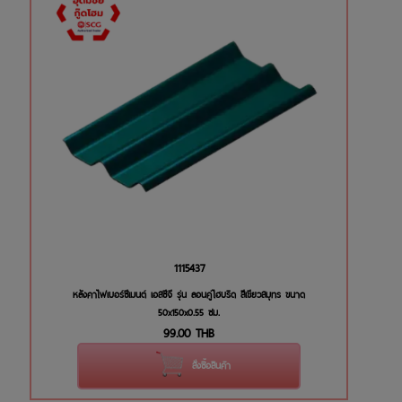
1115437
หลังคาไฟเบอร์ซีเมนต์ เอสซีจี รุ่น ลอนคู่ไฮบริด สีเขียวสมุทร ขนาด
50x150x0.55 ซม.
99.00
THB
สั่งซื้อสินค้า