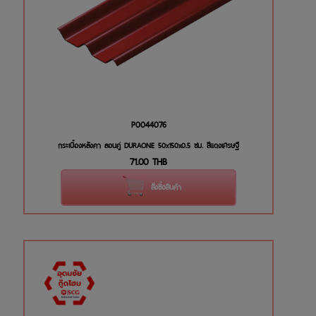
P0044076
กระเบื้องหลังคา ลอนคู่ DURAONE 50x150x0.5 ซม. สีแดงเศรษฐี
71.00
THB
สั่งซื้อสินค้า