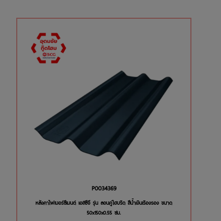
P0034369
หลังคาไฟเบอร์ซีเมนต์ เอสซีจี รุ่น ลอนคู่ไฮบริด สีน้ำเงินเรืองรอง ขนาด
50x150x0.55 ซม.