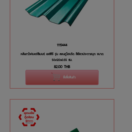
1115444
หลังคาไฟเบอร์ซีเมนต์ เอสซีจี รุ่น ลอนคู่ไฮบริด สีเขียวประกายมุก ขนาด
50x120x0.55 ซม.
82.00
THB
สั่งซื้อสินค้า