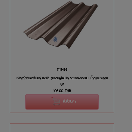
1115436
หลังคาไฟเบอร์ซีเมนต์ เอสซีจี รุ่นลอนคู่ไฮบริด 50x150x0.55ซม. น้ำตาลประกาย
มุก
106.00
THB
สั่งซื้อสินค้า