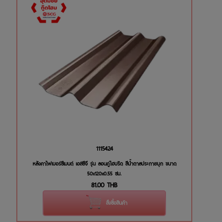
1115424
หลังคาไฟเบอร์ซีเมนต์ เอสซีจี รุ่น ลอนคู่ไฮบริด สีน้ำตาลประกายมุก ขนาด
50x120x0.55 ซม.
81.00
THB
สั่งซื้อสินค้า