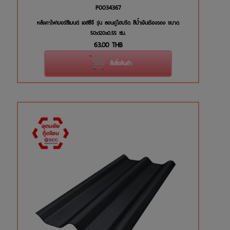
P0034367
หลังคาไฟเบอร์ซีเมนต์ เอสซีจี รุ่น ลอนคู่ไฮบริด สีน้ำเงินเรืองรอง ขนาด
50x120x0.55 ซม.
63.00
THB
สั่งซื้อสินค้า