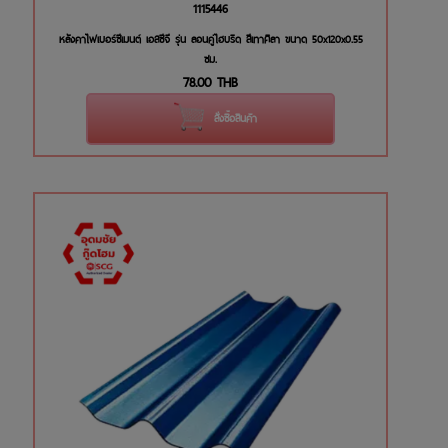
1115446
หลังคาไฟเบอร์ซีเมนต์ เอสซีจี รุ่น ลอนคู่ไฮบริด สีเทาศิลา ขนาด 50x120x0.55
ซม.
78.00
THB
สั่งซื้อสินค้า