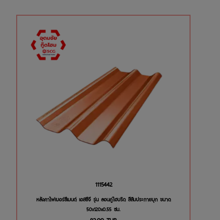
1115442
หลังคาไฟเบอร์ซีเมนต์ เอสซีจี รุ่น ลอนคู่ไฮบริด สีส้มประกายมุก ขนาด
50x120x0.55 ซม.
82.00
THB