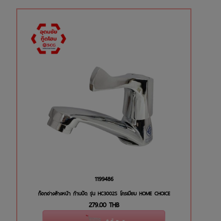
1199486
ก๊อกอ่างล้างหน้า ก้านปัด รุ่น HC3002S โครเมียม HOME CHOICE
279.00
THB