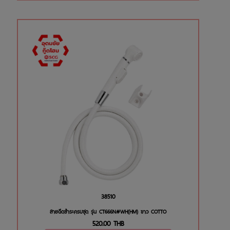
38510
สายฉีดชำระครบชุด รุ่น CT666N#WH(HM) ขาว COTTO
520.00
THB