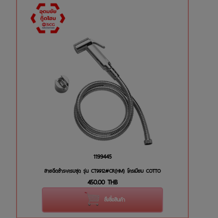
1199445
สายฉีดชำระครบชุด รุ่น CT9912#CR(HM) โครเมียม COTTO
450.00
THB
สั่งซื้อสินค้า