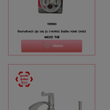
1199983
ก๊อกอ่างล้างหน้า (ชุด Set) รุ่น S-HC4002 โครเมียม HOME CHOICE
440.00
THB
สั่งซื้อสินค้า