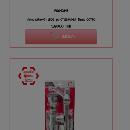
P0042845
ก๊อกอ่างล้างหน้า LEOS รุ่น CT1293A(HM) สีโครม COTTO
1,390.00
THB
สั่งซื้อสินค้า