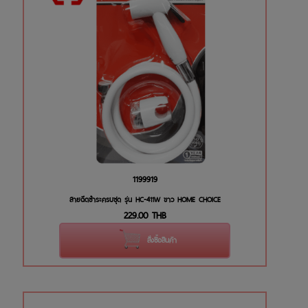
1199919
สายฉีดชำระครบชุด รุ่น HC-411W ขาว HOME CHOICE
229.00
THB
สั่งซื้อสินค้า