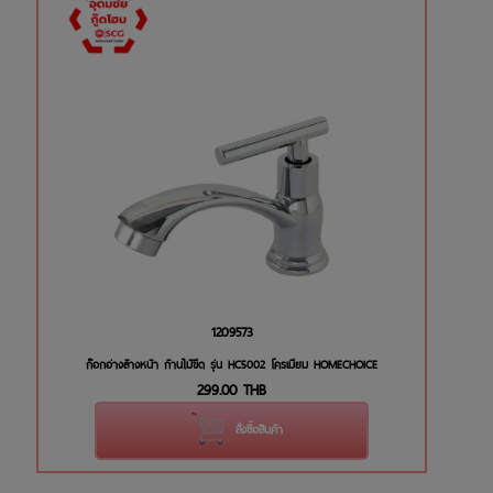
1209573
ก๊อกอ่างล้างหน้า ก้านไม้ขีด รุ่น HC5002 โครเมียม HOMECHOICE
299.00
THB
สั่งซื้อสินค้า