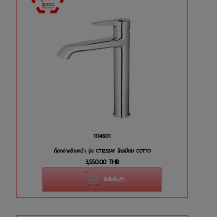
1114601
ก๊อกอ่างล้างหน้า รุ่น CT1232AY โครเมียม COTTO
3,550.00
THB
สั่งซื้อสินค้า