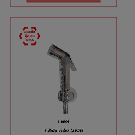
1199924
สายฉีดชำระโครเมี่ยม รุ่น HC451