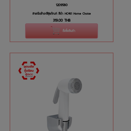
1209580
สายฉีดชำระสีสุขภัณฑ์ สีดำ HC461 Home Choice
319.00
THB
สั่งซื้อสินค้า