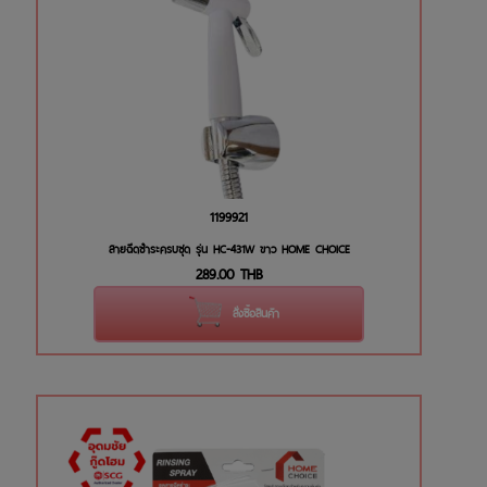
1199921
สายฉีดชำระครบชุด รุ่น HC-431W ขาว HOME CHOICE
289.00
THB
สั่งซื้อสินค้า