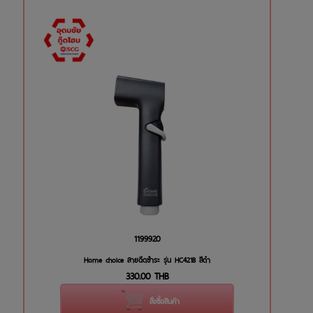
1199920
Home choice สายฉีดชำระ รุ่น HC421B สีดำ
330.00
THB
สั่งซื้อสินค้า