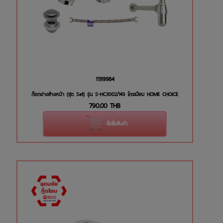
1199984
ก๊อกอ่างล้างหน้า (ชุด Set) รุ่น S-HC3002/143 โครเมียม HOME CHOICE
790.00
THB
สั่งซื้อสินค้า