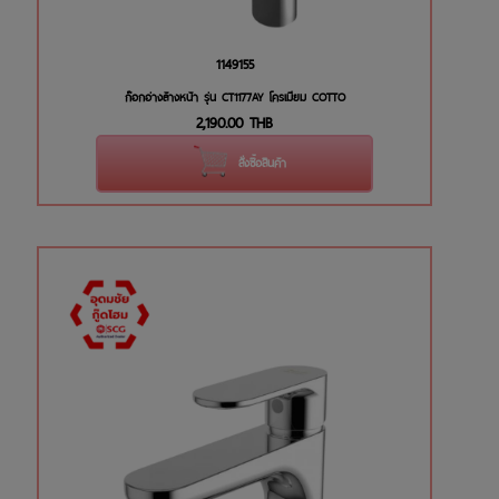
1149155
ก๊อกอ่างล้างหน้า รุ่น CT1177AY โครเมียม COTTO
2,190.00
THB
สั่งซื้อสินค้า