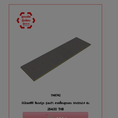
1148742
บันไดเอสซีจี ซีเมนต์วูด รุ่นเมก้า ลายเสี้ยนลูกนอน 30x120x2.4 ซม.
264.00
THB