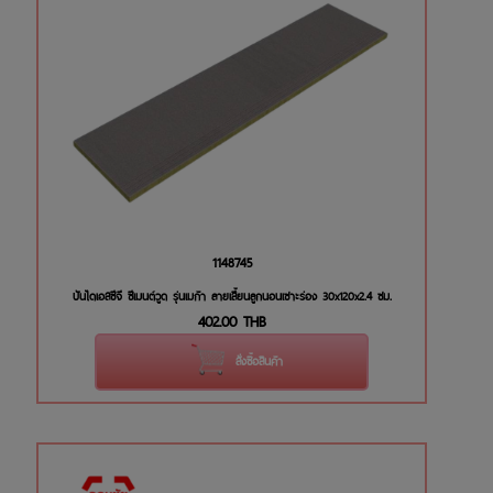
1148745
บันไดเอสซีจี ซีเมนต์วูด รุ่นเมก้า ลายเสี้ยนลูกนอนเซาะร่อง 30x120x2.4 ซม.
402.00
THB
สั่งซื้อสินค้า