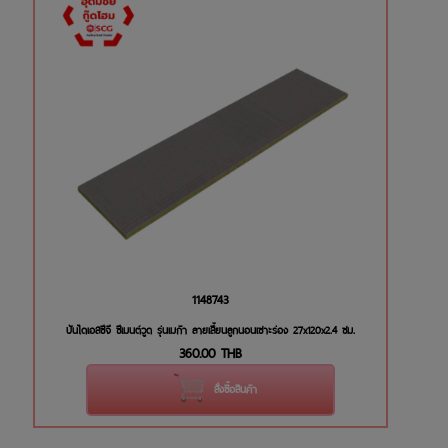
1148743
บันไดเอสซีจี ซีเมนต์วูด รุ่นเมก้า ลายเสี้ยนลูกนอนเซาะร่อง 27x120x2.4 ซม.
360.00
THB
สั่งซื้อสินค้า