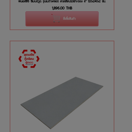
พื้นเอสซีจี ซีเมนต์วูด รุ่นเมก้าฟลอร์ ลายเสี้ยนไม้เซาะร่อง 6" 120x240x2 ซม.
1,896.00
THB
สั่งซื้อสินค้า