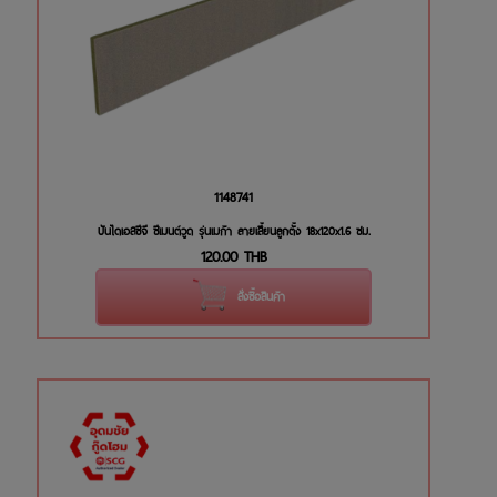
1148741
บันไดเอสซีจี ซีเมนต์วูด รุ่นเมก้า ลายเสี้ยนลูกตั้ง 18x120x1.6 ซม.
120.00
THB
สั่งซื้อสินค้า