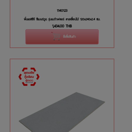
1140123
พื้นเอสซีจี ซีเมนต์วูด รุ่นเมก้าฟลอร์ ลายเสี้ยนไม้ 120x240x2.4 ซม.
1,434.00
THB
สั่งซื้อสินค้า