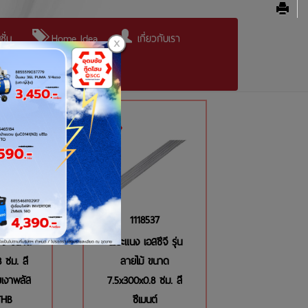
ั่น
Home Idea
เกี่ยวกับเรา
68
1118537
ีจี ขนาด
ไม้ระแนง เอสซีจี รุ่น
 ซม. สี
ลายไม้ ขนาด
เงาพลัส
7.5x300x0.8 ซม. สี
THB
ซีเมนต์