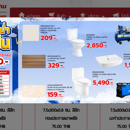
หน้าแรก
สินค้า
บริการ
โปรโมช
ติดต่อเรา
02
1134269
11342
ีจี ขนาด
ไม้ระแนงเอสซีจี ขนาด
ไม้ระแนงเอสซ
ซม. สีสัก
7.5x300x0.8 ซม. สีสัก
7.5x300x0.8
ลัส
ทองประกายเงาพลัส
มะค่าประกาย
THB
75.00
THB
75.00